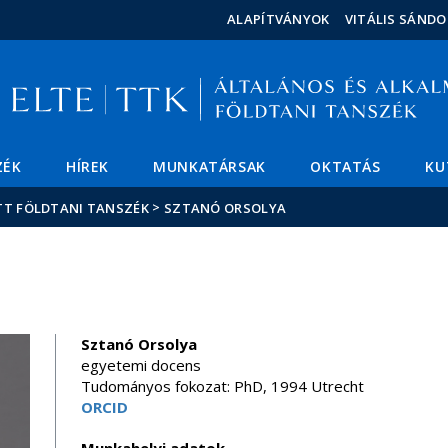
Események
ELTE a
Hírek
ALAPÍTVÁNYOK
VITÁLIS SÁND
sajtóban
ZÉK
HÍREK
MUNKATÁRSAK
OKTATÁS
KU
>
TT FÖLDTANI TANSZÉK
SZTANÓ ORSOLYA
Sztanó Orsolya
egyetemi docens
Tudományos fokozat: PhD, 1994 Utrecht
ORCID