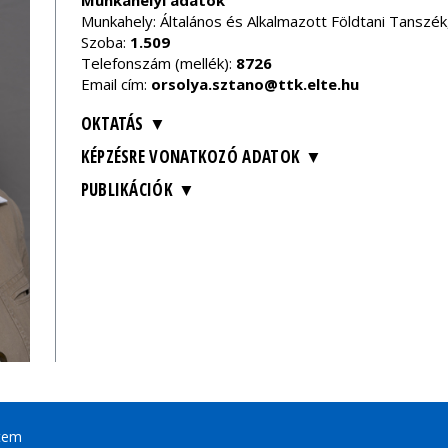
Munkahelyi adatok
Munkahely: Általános és Alkalmazott Földtani Tanszé
Szoba:
1.509
Telefonszám (mellék):
8726
Email cím:
orsolya.sztano@ttk.elte.hu
OKTATÁS
KÉPZÉSRE VONATKOZÓ ADATOK
PUBLIKÁCIÓK
tem