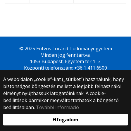
© 2025 Eötvös Loránd Tudományegyetem
Minden jog fenntartva.
1053 Budapest, Egyetem tér 1–3.
Központi telefonszám: +36 1 411 6500
Webfejlesztés:
A weboldalon „cookie”-kat („sütiket”) használunk, hogy
biztonságos böngészés mellett a legjobb felhasználói
élményt nyújthassuk látogatóinknak. A cookie-
beállítások bármikor megváltoztathatók a böngésző
beállításaiban.
További információ
Elfogadom