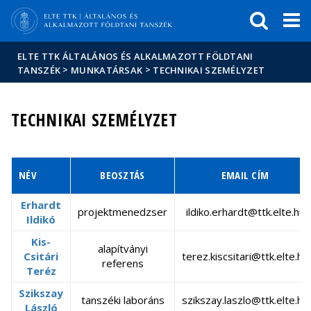
Események
ELTE a
Hírek
sajtóban
ELTE TTK ÁLTALÁNOS ÉS ALKALMAZOTT FÖLDTANI
>
>
TANSZÉK
MUNKATÁRSAK
TECHNIKAI SZEMÉLYZET
TECHNIKAI SZEMÉLYZET
NÉV
BEOSZTÁS
EMAIL CÍM
Erhardt
projektmenedzser
ildiko.erhardt@ttk.elte.hu
Ildikó
Kis-
alapítványi
Csitári
terez.kiscsitari@ttk.elte.hu
referens
Teréz
Szikszay
tanszéki laboráns
szikszay.laszlo@ttk.elte.hu
László