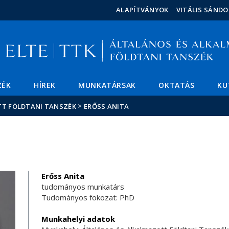
Események
ELTE a
Hírek
ALAPÍTVÁNYOK
VITÁLIS SÁND
sajtóban
ZÉK
HÍREK
MUNKATÁRSAK
OKTATÁS
KU
>
TT FÖLDTANI TANSZÉK
ERŐSS ANITA
Erőss Anita
tudományos munkatárs
Tudományos fokozat: PhD
Munkahelyi adatok