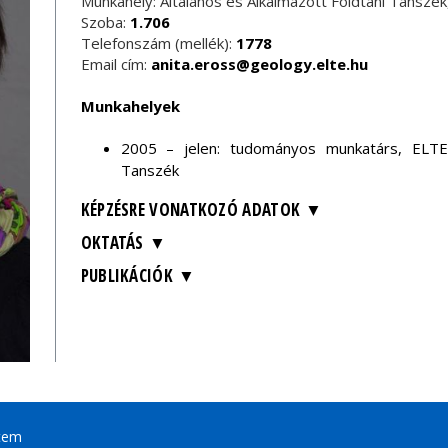
Munkahely: Általános és Alkalmazott Földtani Tanszé
Szoba:
1.706
Telefonszám (mellék):
1778
Email cím:
anita.eross@geology.elte.hu
Munkahelyek
2005 – jelen: tudományos munkatárs, ELTE, 
Tanszék
KÉPZÉSRE VONATKOZÓ ADATOK
OKTATÁS
PUBLIKÁCIÓK
tem