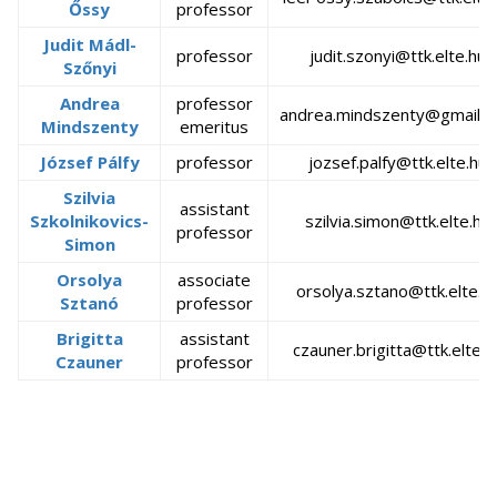
Őssy
professor
Judit Mádl-
professor
judit.szonyi@ttk.elte.hu
Szőnyi
Andrea
professor
andrea.mindszenty@gmail.
Mindszenty
emeritus
József Pálfy
professor
jozsef.palfy@ttk.elte.hu
Szilvia
assistant
Szkolnikovics-
szilvia.simon@ttk.elte.hu
professor
Simon
Orsolya
associate
orsolya.sztano@ttk.elte.h
Sztanó
professor
Brigitta
assistant
czauner.brigitta@ttk.elte.h
Czauner
professor