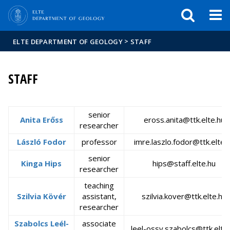
FIXME:token.header.mai
FIXME:token.header.cal
FIXME:token.header.abou
>
ELTE DEPARTMENT OF GEOLOGY
STAFF
STAFF
senior
Anita Erőss
eross.anita@ttk.elte.hu
researcher
László Fodor
professor
imre.laszlo.fodor@ttk.elte.
senior
Kinga Hips
hips@staff.elte.hu
researcher
teaching
Szilvia Kövér
assistant,
szilvia.kover@ttk.elte.hu
researcher
Szabolcs Leél-
associate
leel-ossy.szabolcs@ttk.elte